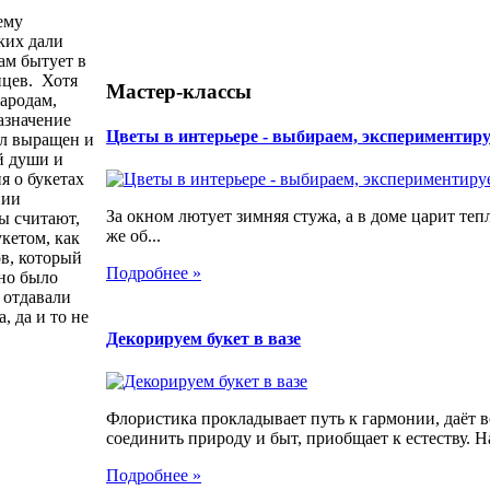
ему
ких дали
там бытует в
нцев. Хотя
Мастер-классы
ародам,
азначение
Цветы в интерьере - выбираем, экспериментир
ыл выращен и
й души и
я о букетах
нии
За окном лютует зимняя стужа, а в доме царит теп
ы считают,
же об...
кетом, как
ов, который
Подробнее »
жно было
 отдавали
 да и то не
Декорируем букет в вазе
Флористика прокладывает путь к гармонии, даёт 
соединить природу и быт, приобщает к естеству. На
Подробнее »