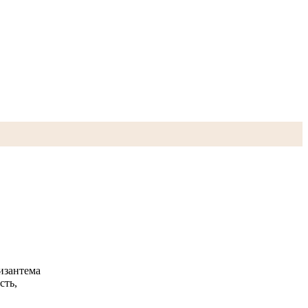
изантема
сть,