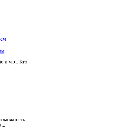
уем
ло и уют. Кто
возможность
...