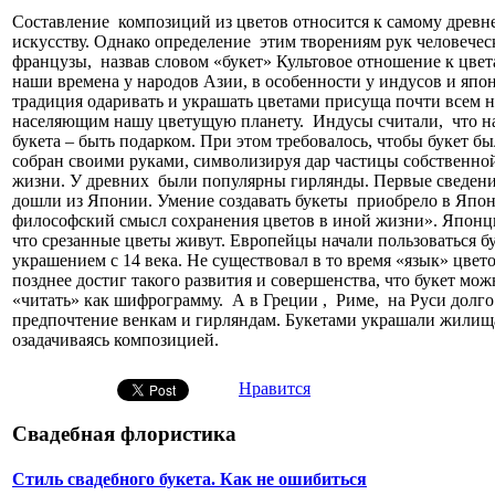
Составление композиций из цветов относится к самому древн
искусству. Однако определение этим творениям рук человечес
французы, назвав словом «букет» Культовое отношение к цве
наши времена у народов Азии, в особенности у индусов и япо
традиция одаривать и украшать цветами присуща почти всем н
населяющим нашу цветущую планету. Индусы считали, что н
букета – быть подарком. При этом требовалось, чтобы букет б
собран своими руками, символизируя дар частицы собственно
жизни. У древних были популярны гирлянды. Первые сведени
дошли из Японии. Умение создавать букеты приобрело в Япо
философский смысл сохранения цветов в иной жизни». Японц
что срезанные цветы живут. Европейцы начали пользоваться бу
украшением с 14 века. Не существовал в то время «язык» цвет
позднее достиг такого развития и совершенства, что букет мо
«читать» как шифрограмму. А в Греции , Риме, на Руси долго
предпочтение венкам и гирляндам. Букетами украшали жилища,
озадачиваясь композицией.
Нравится
Свадебная флористика
Стиль свадебного букета. Как не ошибиться