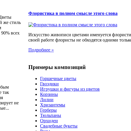
Флористика в полном смысле этого слова
 Цветы
й же стиль
м
о 90% всех
Искусство живописи цветами именуется флористи
своей работе флористы не обходятся одними только
Подробнее »
Примеры композиций
Горшечные цветы
Гвоздики
юбым
Игрушки и фигуры из цветов
е так
Корзины
ля
Лилии
зирует не
Хризантемы
ые...
Герберы
Тюльпаны
Орхидеи
Свадебные букеты