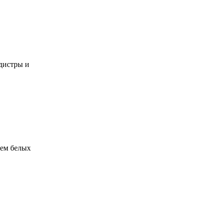
идистры и
ием белых