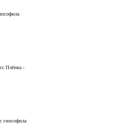
Гипсофила
сс Плёнка -
т. гипсофила