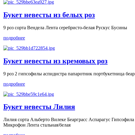
Букет невесты из белых роз
9 роз сорта Вендела Лента серебристо-белая Рускус Бусины
подробнее
Букет невесты из кремовых роз
9 роз 2 гипсофилы аспидистра папаротник портбукетница беар
подробнее
Букет невесты Лилия
Лилия сорта Альберто Вилеке Беарграсс Аспарагус Гипсофил
Микрофон Лента стальная/белая