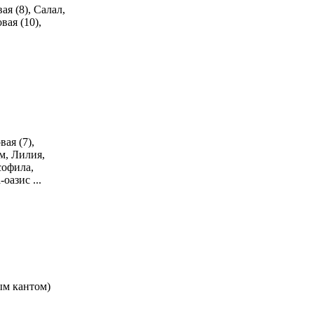
я (8), Салал,
вая (10),
ая (7),
м, Лилия,
софила,
оазис ...
ым кантом)