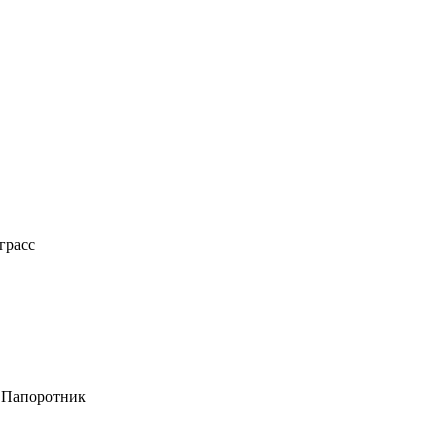
грасс
а Папоротник