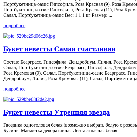
Портбукетница-оазис Гипсофила, Роза Красная (9), Роза Кремова
Портбукетница-оазис Гипсофила, Роза Красная (11), Роза Кремо
Салал, Портбукетница-оазис Вес: 1 1 1 кг Размер: ...
подробнее
Букет невесты Самая счастливая
Состав: Беaрграсc, Гипсофила, Дендробиум, Лилия, Роза Кремов
Салал, Портбукетница-оазис Беaрграсc, Гипсофила, Дендробиу
Роза Кремовая (9), Салал, Портбукетница-оазис Беaрграсc, Гип
Дендробиум, Лилия, Роза Кремовая (11), Салал, Портбукетница-
подробнее
Букет невесты Утренняя звезда
Гвоздика одноголовая белая (возможно выбрать белую с розов
Бусины Манжетка декоративная Лента атласная белая