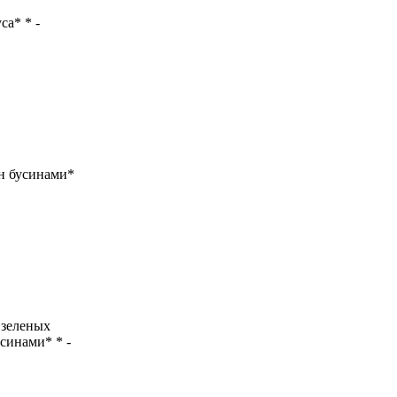
са* * -
н бусинами*
 зеленых
синами* * -