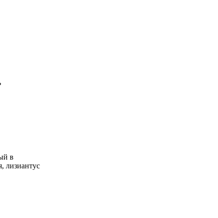
ь
ый в
, лизиантус