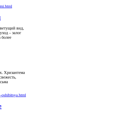
и
цветущий вид,
уход – залог
 более
х. Хризантема
свежесть,
есьма
е