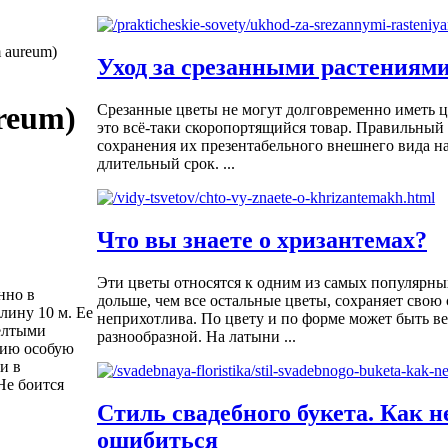
 aureum)
Уход за срезанными растениям
reum)
Срезанные цветы не могут долговременно иметь 
это всё-таки скоропортящийся товар. Правильный 
сохранения их презентабельного внешнего вида на
длительный срок. ...
Что вы знаете о хризантемах?
Эти цветы относятся к одним из самых популярны
нно в
дольше, чем все остальные цветы, сохраняет свою 
лину 10 м. Ее
неприхотлива. По цвету и по форме может быть в
елтыми
разнообразной. На латыни ...
нию особую
и в
Не боится
Стиль свадебного букета. Как н
ошибиться