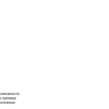
возможность
На примере
основные