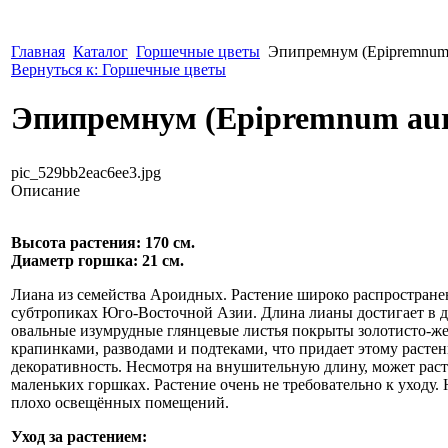
Главная
Каталог
Горшечные цветы
Эпипремнум (Epipremnum
Вернуться к: Горшечные цветы
Эпипремнум (Epipremnum au
pic_529bb2eac6ee3.jpg
Описание
Высота растения: 170 см.
Диаметр горшка: 21 см.
Лиана из семейства Ароидных. Растение широко распростране
субтропиках Юго-Восточной Азии. Длина лианы достигает в д
овальные изумрудные глянцевые листья покрыты золотисто-ж
крапинками, разводами и подтеками, что придает этому расте
декоративность. Несмотря на внушительную длину, может раст
маленьких горшках. Растение очень не требовательно к уходу. 
плохо освещённых помещений.
Уход за растением: